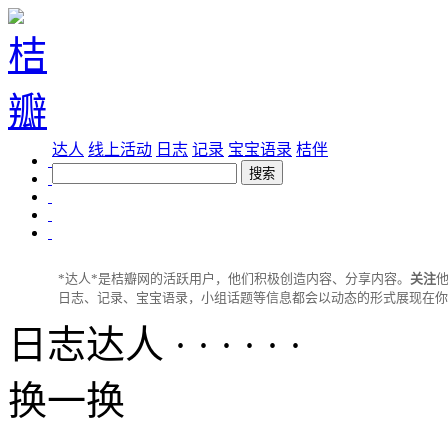
达人
线上活动
日志
记录
宝宝语录
桔伴
*达人*是桔瓣网的活跃用户，他们积极创造内容、分享内容。
关注
日志、记录、宝宝语录，小组话题等信息都会以动态的形式展现在你的主页
日志达人 · · · · · ·
换一换